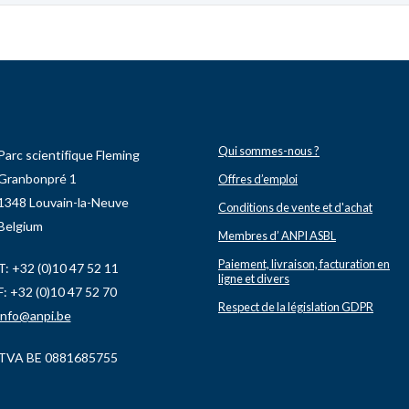
Qui sommes-nous ?
Parc scientifique Fleming
Granbonpré 1
Offres d’emploi
1348 Louvain-la-Neuve
Conditions de vente et d'achat
Belgium
Membres d’ ANPI ASBL
Paiement, livraison, facturation en
T: +32 (0)10 47 52 11
ligne et divers
F: +32 (0)10 47 52 70
Respect de la législation GDPR
info@anpi.be
TVA BE 0881685755