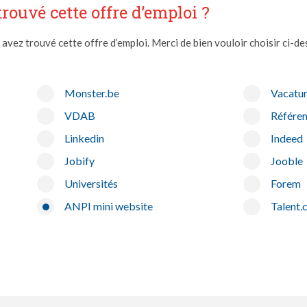
ouvé cette offre d’emploi ?
ez trouvé cette offre d’emploi. Merci de bien vouloir choisir ci-des
Monster.be
Vacatu
VDAB
Référe
Linkedin
Indeed
Jobify
Jooble
Universités
Forem
ANPI mini website
Talent.