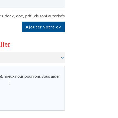
 .docx, .doc, .pdf, .xls sont autorisés
Ajouter votre cv
ller
e), mieux nous pourrons vous aider
!