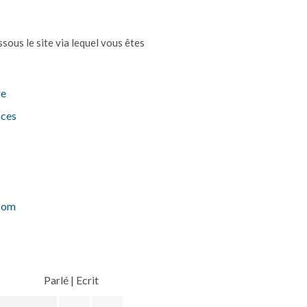
sous le site via lequel vous êtes
re
nces
com
Parlé
|
Ecrit